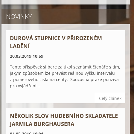
NOVINKY
DUROVÁ STUPNICE V PŘIROZENÉM
LADĚNÍ
20.03.2019 10:59
Tento příspěvek si bere za úkol seznámit čtenáře s tím,
jakým způsobem lze převést reálnou výšku intervalu
z poměrového čísla na centy. Současná praxe používá
pro vyjádření...
Celý článek
NĚKOLIK SLOV HUDEBNÍHO SKLADATELE
JARMILA BURGHAUSERA
04.05.2016 10:01