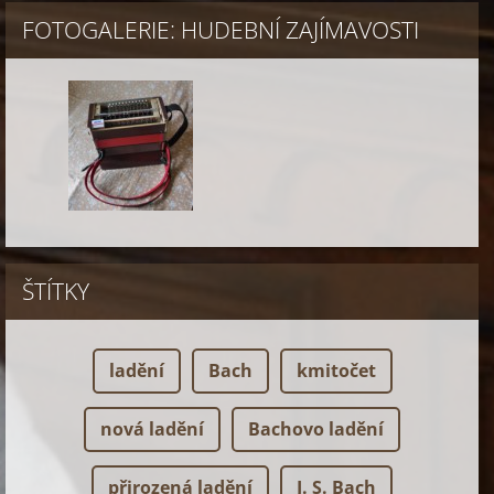
FOTOGALERIE: HUDEBNÍ ZAJÍMAVOSTI
ŠTÍTKY
ladění
Bach
kmitočet
nová ladění
Bachovo ladění
přirozená ladění
J. S. Bach