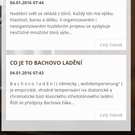
04.01.2016 07:44
Hudební svět se skládá z tónů. Každý tón má výšku,
hlasitost, barvu a délku. V organisovaném i
neorganisovaném hudebním projevu se vyskytuje
nesčíslné množství tónů výše...
Celý článek
CO JE TO BACHOVO LADĚNÍ
04.01.2016 07:43
B a c h o v o l a d ě n í ( německy „ wohltemperierung“ )
je empirickié, vhodné temperování na diatonické a
chromatické bázi klasického středotónového ladění.
Řídí se předpisy Bachova žáka...
Celý článek